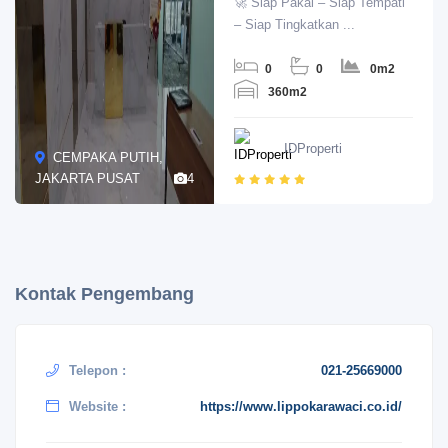
🚀 Siap Pakai – Siap Tempati
– Siap Tingkatkan ...
0
0
0m2
360m2
IDProperti
CEMPAKA PUTIH,
JAKARTA PUSAT
4
Kontak Pengembang
Telepon :
021-25669000
Website :
https://www.lippokarawaci.co.id/