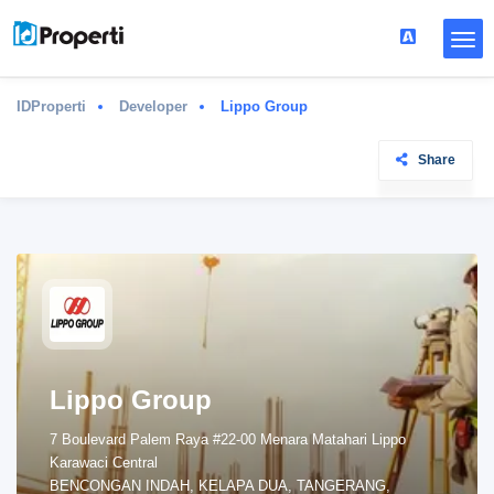
IDProperti
Developer
Lippo Group
Share
Lippo Group
7 Boulevard Palem Raya #22-00 Menara Matahari Lippo
Karawaci Central
BENCONGAN INDAH, KELAPA DUA, TANGERANG,