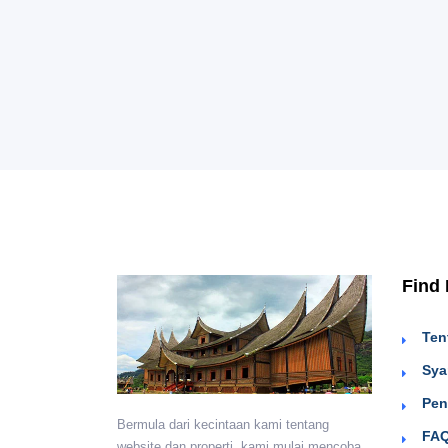
Find
Ten
Sya
Pen
Bermula dari kecintaan kami tentang
FAQ
website dan properti, kami mulai mencoba