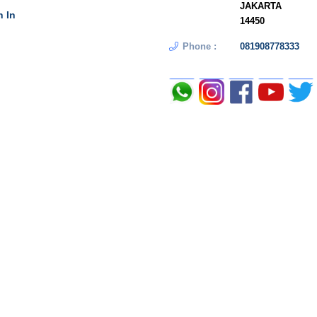
JAKARTA
n In
14450
Phone :
081908778333