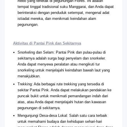
Rebo yang terletak di pegunungan Flores. Ini adalah
tempat tinggal tradisional suku Manggarai, dan Anda dapat
berinteraksi dengan penduduk setempat, mengenal adat
istiadat mereka, dan menikmati keindahan alam
pegunungan.
Aktivitas di Pantai Pink dan Sekitarnya
Snorkeling dan Selam: Pantai Pink dan pulau-pulau di
sekitarnya adalah surga bagi penyelam dan snorkeler.
Anda dapat menyewa peralatan atau mengikuti tur
snorkeling untuk menjelajahi keindahan bawah laut yang
menakjubkan.
Trekking: Ada berbagai rute trekking yang tersedia di
sekitar Pantai Pink. Anda dapat melakukan pendakian ke
puncak bukit untuk menikmati pemandangan indah dari
atas, atau Anda dapat menjelajahi hutan dan kawasan
pegunungan di sekitarnya.
Mengunjungi Desa-desa Lokal: Salah satu cara terbaik
untuk memahami budaya dan kehidupan sehari-hari