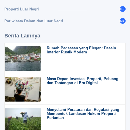
Properti Luar Negri
(19)
Pariwisata Dalam dan Luar Negri
(31)
Berita Lainnya
Rumah Pedesaan yang Elegan: Desain
Interior Rustik Modern
Masa Depan Investasi Properti, Peluang
dan Tantangan di Era Digital
Menyelami Peraturan dan Regulasi yang
Membentuk Landasan Hukum Properti
Pertanian