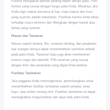
Furnitur merupakan elemen penting dalam desain patio. Pilih
furnitur yang sesuai dengan fungsi patio Anda. Misalnya, jika
Anda ingin makan bersama di luar, meja makan dan kursi
yang nyaman adalah kebutuhan. Pastikan furnitur Anda tahan
terhadap cuaca ekstrem dan dilengkapi dengan bantal atau
bahan yang nyaman.
Hiasan dan Tanaman
Hiasan seperti lentera, lilin, ornamen dinding, dan perabotan
luar ruangan lainnya dapat menambahkan sentuhan pribadi
pada patio Anda. Tanaman hijau juga akan memberikan
nuansa segar dan alamiah. Pilih tanaman yang sesuai
dengan iklim dan perawatan yang dapat Anda berikan.
Fasilitas Tambahan
Jika anggaran Anda memungkinkan, pertimbangkan untuk
menambahkan fasilitas tambahan seperti pergola, teras
kayu, atau kolam renang mini. Fasilitas tambahan ini dapat
meningkatkan fungsionalitas dan daya tarik patio Anda.