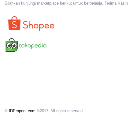
Silahkan kunjungi marketplace berikut untuk berbelanja. Terima Kasih
©
IDProperti.com
©2017. All rights reserved.