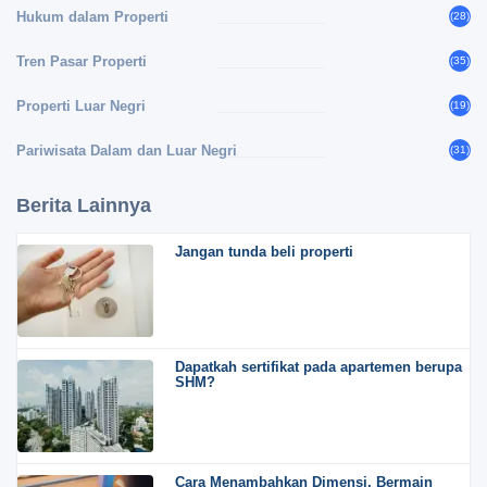
Hukum dalam Properti
(28)
Tren Pasar Properti
(35)
Properti Luar Negri
(19)
Pariwisata Dalam dan Luar Negri
(31)
Berita Lainnya
Jangan tunda beli properti
Dapatkah sertifikat pada apartemen berupa
SHM?
Cara Menambahkan Dimensi, Bermain