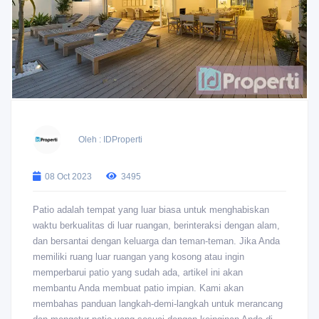
Oleh : IDProperti
08 Oct 2023
3495
Patio adalah tempat yang luar biasa untuk menghabiskan
waktu berkualitas di luar ruangan, berinteraksi dengan alam,
dan bersantai dengan keluarga dan teman-teman. Jika Anda
memiliki ruang luar ruangan yang kosong atau ingin
memperbarui patio yang sudah ada, artikel ini akan
membantu Anda membuat patio impian. Kami akan
membahas panduan langkah-demi-langkah untuk merancang