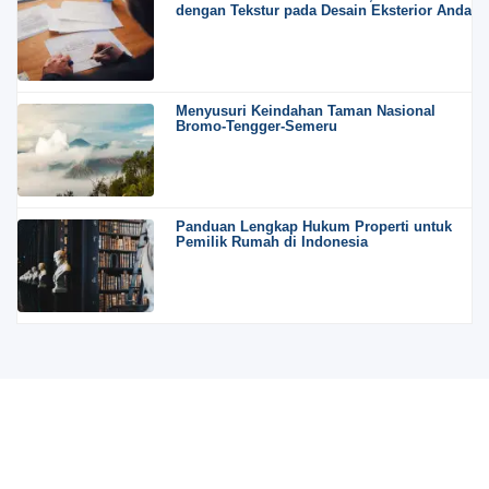
dengan Tekstur pada Desain Eksterior Anda
Menyusuri Keindahan Taman Nasional
Bromo-Tengger-Semeru
Panduan Lengkap Hukum Properti untuk
Pemilik Rumah di Indonesia