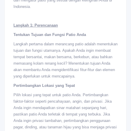
dan mengatur patio yang sesuai dengan keinginan Anda di
Indonesia.
Langkah 1: Perencanaan
Tentukan Tujuan dan Fungsi Patio Anda
Langkah pertama dalam merancang patio adalah menentukan
tujuan dan fungsi utamanya. Apakah Anda ingin membuat
tempat bersantai, makan bersama, berkebun, atau bahkan
memasang kolam renang kecil? Menentukan tujuan Anda
akan membantu Anda mengidentifikasi fitur-fitur dan elemen
yang diperlukan untuk mencapainya.
Pertimbangkan Lokasi yang Tepat
Pilih lokasi yang tepat untuk patio Anda. Pertimbangkan
faktor-faktor seperti pencahayaan, angin, dan privasi. Jika
Anda ingin mendapatkan sinar matahari sepanjang hari,
pastikan patio Anda terletak di tempat yang terbuka. Jika
Anda ingin privasi tambahan, pertimbangkan penggunaan
pagar, dinding, atau tanaman hijau yang bisa menjaga privasi