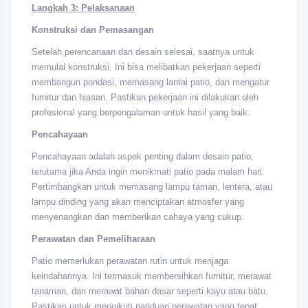
Langkah 3: Pelaksanaan
Konstruksi dan Pemasangan
Setelah perencanaan dan desain selesai, saatnya untuk
memulai konstruksi. Ini bisa melibatkan pekerjaan seperti
membangun pondasi, memasang lantai patio, dan mengatur
furnitur dan hiasan. Pastikan pekerjaan ini dilakukan oleh
profesional yang berpengalaman untuk hasil yang baik.
Pencahayaan
Pencahayaan adalah aspek penting dalam desain patio,
terutama jika Anda ingin menikmati patio pada malam hari.
Pertimbangkan untuk memasang lampu taman, lentera, atau
lampu dinding yang akan menciptakan atmosfer yang
menyenangkan dan memberikan cahaya yang cukup.
Perawatan dan Pemeliharaan
Patio memerlukan perawatan rutin untuk menjaga
keindahannya. Ini termasuk membersihkan furnitur, merawat
tanaman, dan merawat bahan dasar seperti kayu atau batu.
Pastikan untuk mengikuti panduan perawatan yang tepat