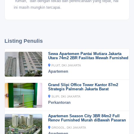
"rumah," dan dengan tekad dan perencanaan yang tepat, hal
ini masih mungkin tercapai.
Listing Penulis
Sewa Apartemen Pantai Mutiara Jakarta
Utara 74m2 2BR Fasilitas Mewah Furnished
PLUIT, DKI JAKARTA
Apartemen
Grand Slipi Office Tower Kantor 87m2
Strategis Palmerah Jakarta Barat
SLIPI, DKI JAKARTA
Perkantoran
Apartemen Season City 3BR 84m2 Full
Renov Furnished Murah diBawah Pasaran
GROGOL, DKI JAKARTA
Apartemen