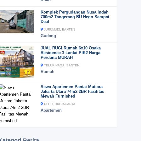
Komplek Pergudangan Nusa Indah
700m2 Tangerang BU Nego Sampai
Deal
JURUMUDI, BANTEN
Gudang
JUAL RUGI Rumah 6x10 Osaka
Residence 3 Lantai PIK2 Harga
Perdana MURAH
TELUK NAGA, BANTEN
Rumah
Sewa Apartemen Pantai Mutiara
Jakarta Utara 74m2 2BR Fasilitas
Mewah Furnished
PLUIT, DKI JAKARTA
Apartemen
Kategori Berita