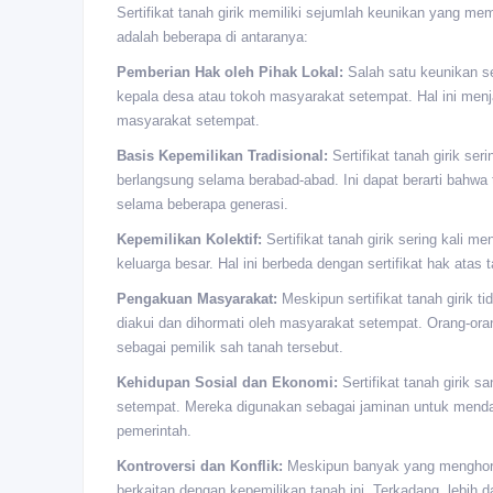
Sertifikat tanah girik memiliki sejumlah keunikan yang me
adalah beberapa di antaranya:
Pemberian Hak oleh Pihak Lokal:
Salah satu keunikan ser
kepala desa atau tokoh masyarakat setempat. Hal ini menjadi
masyarakat setempat.
Basis Kepemilikan Tradisional:
Sertifikat tanah girik ser
berlangsung selama berabad-abad. Ini dapat berarti bahwa 
selama beberapa generasi.
Kepemilikan Kolektif:
Sertifikat tanah girik sering kali 
keluarga besar. Hal ini berbeda dengan sertifikat hak atas
Pengakuan Masyarakat:
Meskipun sertifikat tanah girik t
diakui dan dihormati oleh masyarakat setempat. Orang-ora
sebagai pemilik sah tanah tersebut.
Kehidupan Sosial dan Ekonomi:
Sertifikat tanah girik
setempat. Mereka digunakan sebagai jaminan untuk menda
pemerintah.
Kontroversi dan Konflik:
Meskipun banyak yang menghormati
berkaitan dengan kepemilikan tanah ini. Terkadang, lebih d