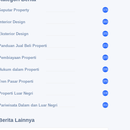
Seputar Property
(15)
Interior Design
(30)
Eksterior Design
(35)
Panduan Jual Beli Properti
(21)
Pembiayaan Properti
(20)
Hukum dalam Properti
(28)
Tren Pasar Properti
(35)
Properti Luar Negri
(19)
Pariwisata Dalam dan Luar Negri
(31)
Berita Lainnya