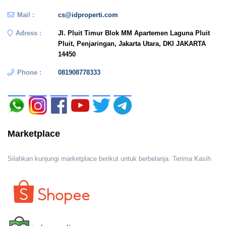
Mail :
cs@idproperti.com
Adress :
Jl. Pluit Timur Blok MM Apartemen Laguna Pluit
Pluit, Penjaringan, Jakarta Utara, DKI JAKARTA
14450
Phone :
081908778333
Marketplace
Silahkan kunjungi marketplace berikut untuk berbelanja. Terima Kasih