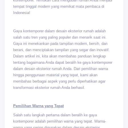
kontemporer. Temukan cara mengubah rumah Anda menjadi
tempat tinggal modern yang memikat mata pembaca di
Indonesia!
Gaya kontemporer dalam desain eksterior rumah adalah
salah satu tren yang paling populer dan menarik saat ini.
Gaya ini menekankan pada tampilan modern, bersih, dan
berani, dan menciptakan tampilan yang segar dan inovatif.
Dalam artikel ini, kita akan membahas panduan lengkap
tentang bagaimana Anda dapat beralih ke gaya kontemporer
dalam desain eksterior rumah Anda. Dari pemilihan warna
hingga penggunaan material yang tepat, kami akan
membahas berbagai aspek yang perlu diperhatikan agar
transformasi eksterior rumah Anda berhasil.
Pemilihan Warna yang Tepat
Salah satu langkah pertama dalam beralih ke gaya
kontemporer adalah pemilihan warna yang tepat. Warna-
warna yang sering digunakan dalam desain eksterior