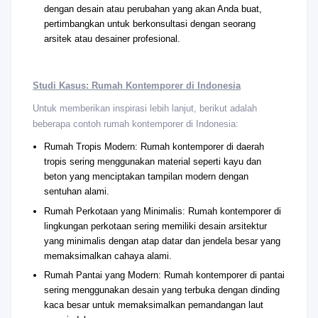
dengan desain atau perubahan yang akan Anda buat,
pertimbangkan untuk berkonsultasi dengan seorang
arsitek atau desainer profesional.
Studi Kasus: Rumah Kontemporer di Indonesia
Untuk memberikan inspirasi lebih lanjut, berikut adalah
beberapa contoh rumah kontemporer di Indonesia:
Rumah Tropis Modern: Rumah kontemporer di daerah
tropis sering menggunakan material seperti kayu dan
beton yang menciptakan tampilan modern dengan
sentuhan alami.
Rumah Perkotaan yang Minimalis: Rumah kontemporer di
lingkungan perkotaan sering memiliki desain arsitektur
yang minimalis dengan atap datar dan jendela besar yang
memaksimalkan cahaya alami.
Rumah Pantai yang Modern: Rumah kontemporer di pantai
sering menggunakan desain yang terbuka dengan dinding
kaca besar untuk memaksimalkan pemandangan laut