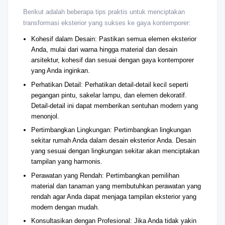
Berikut adalah beberapa tips praktis untuk menciptakan
transformasi eksterior yang sukses ke gaya kontemporer:
Kohesif dalam Desain: Pastikan semua elemen eksterior
Anda, mulai dari warna hingga material dan desain
arsitektur, kohesif dan sesuai dengan gaya kontemporer
yang Anda inginkan.
Perhatikan Detail: Perhatikan detail-detail kecil seperti
pegangan pintu, sakelar lampu, dan elemen dekoratif.
Detail-detail ini dapat memberikan sentuhan modern yang
menonjol.
Pertimbangkan Lingkungan: Pertimbangkan lingkungan
sekitar rumah Anda dalam desain eksterior Anda. Desain
yang sesuai dengan lingkungan sekitar akan menciptakan
tampilan yang harmonis.
Perawatan yang Rendah: Pertimbangkan pemilihan
material dan tanaman yang membutuhkan perawatan yang
rendah agar Anda dapat menjaga tampilan eksterior yang
modern dengan mudah.
Konsultasikan dengan Profesional: Jika Anda tidak yakin