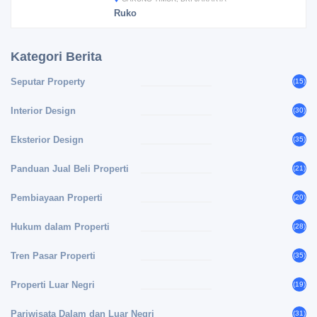
Ruko
Kategori Berita
Seputar Property
(15)
Interior Design
(30)
Eksterior Design
(35)
Panduan Jual Beli Properti
(21)
Pembiayaan Properti
(20)
Hukum dalam Properti
(28)
Tren Pasar Properti
(35)
Properti Luar Negri
(19)
Pariwisata Dalam dan Luar Negri
(31)