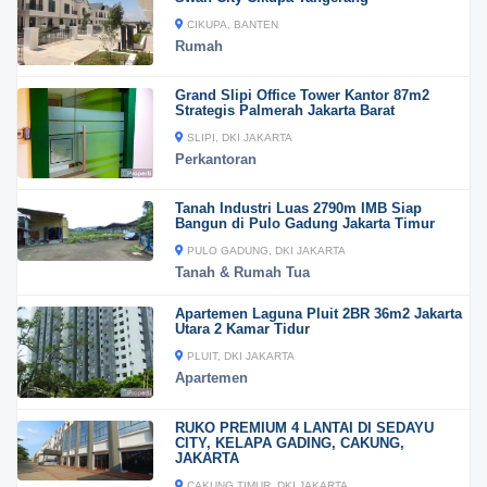
CIKUPA, BANTEN
Rumah
Grand Slipi Office Tower Kantor 87m2
Strategis Palmerah Jakarta Barat
SLIPI, DKI JAKARTA
Perkantoran
Tanah Industri Luas 2790m IMB Siap
Bangun di Pulo Gadung Jakarta Timur
PULO GADUNG, DKI JAKARTA
Tanah & Rumah Tua
Apartemen Laguna Pluit 2BR 36m2 Jakarta
Utara 2 Kamar Tidur
PLUIT, DKI JAKARTA
Apartemen
RUKO PREMIUM 4 LANTAI DI SEDAYU
CITY, KELAPA GADING, CAKUNG,
JAKARTA
CAKUNG TIMUR, DKI JAKARTA