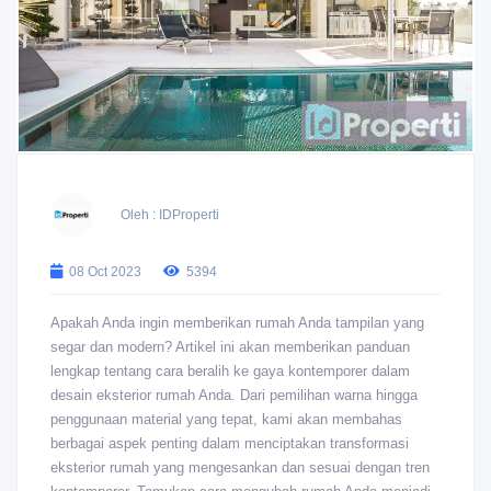
Oleh : IDProperti
08 Oct 2023
5394
Apakah Anda ingin memberikan rumah Anda tampilan yang
segar dan modern? Artikel ini akan memberikan panduan
lengkap tentang cara beralih ke gaya kontemporer dalam
desain eksterior rumah Anda. Dari pemilihan warna hingga
penggunaan material yang tepat, kami akan membahas
berbagai aspek penting dalam menciptakan transformasi
eksterior rumah yang mengesankan dan sesuai dengan tren