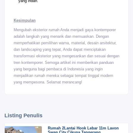
yang indah.
Kesimpulan
Mengubah eksterior rumah Anda menjadi gaya kontemporer
adalah langkah yang menarik dan memuaskan. Dengan
memperhatikan pemilihan warna, material, desain arsitektur,
dan landscaping yang tepat, Anda dapat menciptakan
transformasi eksterior yang mengesankan dan sesuai dengan
tren kontemporer. Semoga artikel ini memberikan panduan
yang berguna bagi pembaca di Indonesia yang ingin
menjadikan rumah mereka sebagai tempat tinggal modern
yang mempesona. Selamat merancang!
Listing Penulis
Rumah 2Lantai Hook Lebar 11m Lavon
Swan City Cikupa Tangerang