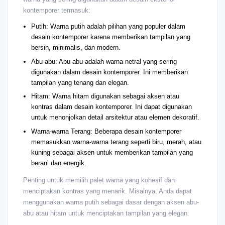
kontemporer termasuk:
Putih: Warna putih adalah pilihan yang populer dalam
desain kontemporer karena memberikan tampilan yang
bersih, minimalis, dan modern.
Abu-abu: Abu-abu adalah warna netral yang sering
digunakan dalam desain kontemporer. Ini memberikan
tampilan yang tenang dan elegan.
Hitam: Warna hitam digunakan sebagai aksen atau
kontras dalam desain kontemporer. Ini dapat digunakan
untuk menonjolkan detail arsitektur atau elemen dekoratif.
Warna-warna Terang: Beberapa desain kontemporer
memasukkan warna-warna terang seperti biru, merah, atau
kuning sebagai aksen untuk memberikan tampilan yang
berani dan energik.
Penting untuk memilih palet warna yang kohesif dan
menciptakan kontras yang menarik. Misalnya, Anda dapat
menggunakan warna putih sebagai dasar dengan aksen abu-
abu atau hitam untuk menciptakan tampilan yang elegan.