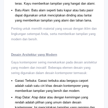
teras. Kayu memberikan tampilan yang hangat dan alami.
Batu Alam: Batu alam seperti batu kapur atau batu pasir
dapat digunakan untuk menciptakan dinding atau lantai
yang memberikan tampilan yang alami dan tahan lama.
Penting untuk memilih material yang sesuai dengan iklim dan
lingkungan setempat Anda, serta memberikan tampilan yang
modern dan bersih.
Desain Arsitektur yang Modern
Gaya kontemporer sering menekankan pada desain arsitektur
yang modern dan inovatif. Beberapa elemen desain yang
sering digunakan dalam desain kontemporer termasuk:
Garasi Terbuka: Garasi terbuka atau bergaya carport
adalah salah satu ciri khas desain kontemporer yang
memberikan tampilan yang bersih dan modern.
Atap Datar: Atap datar atau dengan kemiringan yang
rendah adalah pilihan yang umum dalam desain
kontemporer. Ini menciptakan tampilan yang ramping dan