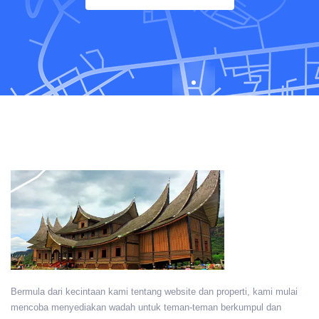
Bermula dari kecintaan kami tentang website dan properti, kami mulai
mencoba menyediakan wadah untuk teman-teman berkumpul dan