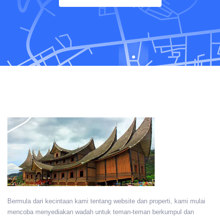
Bermula dari kecintaan kami tentang website dan properti, kami mulai
mencoba menyediakan wadah untuk teman-teman berkumpul dan