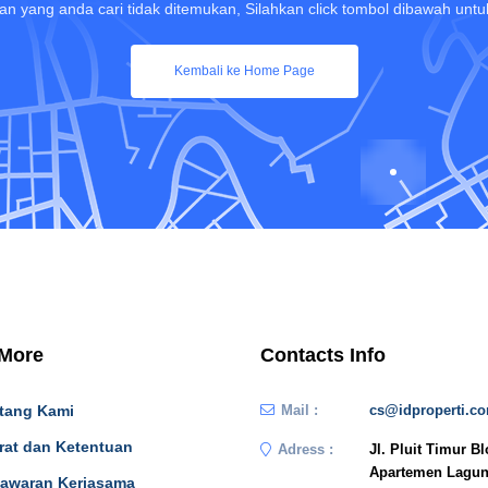
 yang anda cari tidak ditemukan, Silahkan click tombol dibawah un
Kembali ke Home Page
 More
Contacts Info
tang Kami
Mail :
cs@idproperti.c
rat dan Ketentuan
Adress :
Jl. Pluit Timur B
Apartemen Lagun
awaran Kerjasama