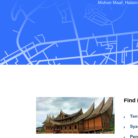
Mohon Maaf, Halaman
Find
Ten
Sya
Pen