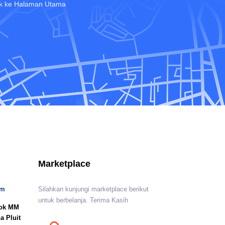
tuk ke Halaman Utama
Marketplace
om
Silahkan kunjungi marketplace berikut
untuk berbelanja. Terima Kasih
lok MM
a Pluit