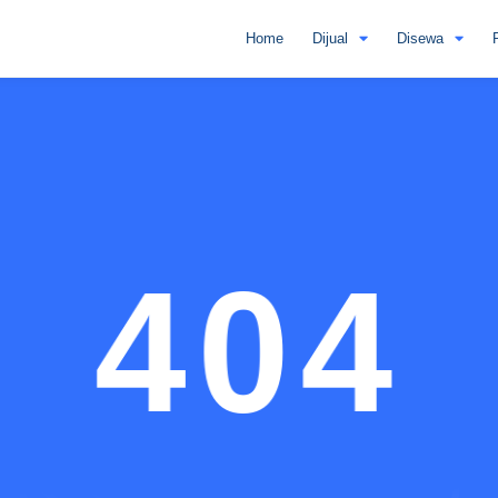
Home
Dijual
Disewa
404