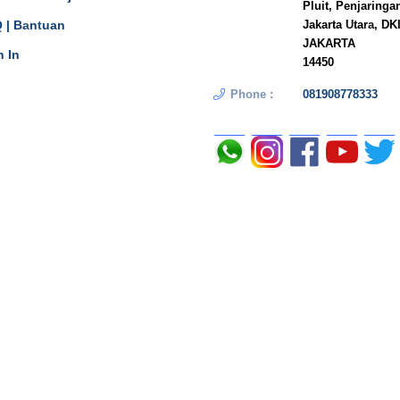
Pluit, Penjaringa
 | Bantuan
Jakarta Utara, DK
JAKARTA
n In
14450
Phone :
081908778333