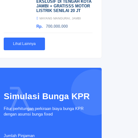
EKSLUSIF DI TENGAH KOTA
JAMBI + GRATISSS MOTOR
LISTRIK SENILAI 20 JT
MAYANG MANGURAI, JAMBI
Rp.
700.000.000
Lihat Lainnya
Simulasi Bunga KPR
Fitur perhitungan perkiraan biaya bunga KPR
dengan asumsi bunga fixed
Jumlah Pinjaman