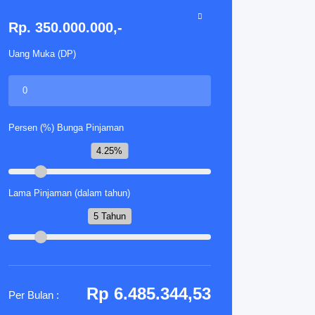
Rp. 350.000.000,-
Uang Muka (DP)
Persen (%) Bunga Pinjaman
4.25%
Lama Pinjaman (dalam tahun)
5 Tahun
Rp 6.485.344,53
Per Bulan :