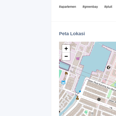
#apartemen
#greenbay
#pluit
Peta Lokasi
+
−