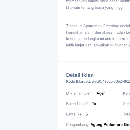
memastikan bahwa Anda dapat menikma
khawatir tentang biaya yang tinggi.
Tinggal di Apartemen Greenbay ada
keindahan alam, dan akses mudah ke
kesempatan langka ini untuk memiliki
lebih lanjut dan jadwalkan kunjungan 
Detail Iklan
Kode Iklan:
ADS-A9C47855-7862-491
Diiklanlan Oleh:
Agen
Kon
Boleh Nego?
Ya
Sert
Lantai ke:
5
Tota
Pengembang:
Agung Podomoro Gr