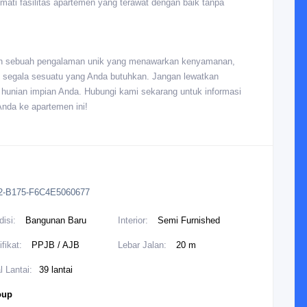
ti fasilitas apartemen yang terawat dengan baik tanpa
lah sebuah pengalaman unik yang menawarkan kenyamanan,
 segala sesuatu yang Anda butuhkan. Jangan lewatkan
 hunian impian Anda. Hubungi kami sekarang untuk informasi
Anda ke apartemen ini!
2-B175-F6C4E5060677
disi:
Bangunan Baru
Interior:
Semi Furnished
ifikat:
PPJB / AJB
Lebar Jalan:
20 m
l Lantai:
39 lantai
oup