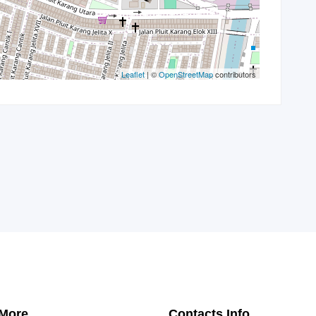
Leaflet
| ©
OpenStreetMap
contributors
 More
Contacts Info