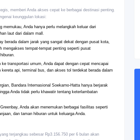
tegis, memberi Anda akses cepat ke berbagai destinasi penting.
ngenai keunggulan lokasi:
g memukau, Anda hanya perlu melangkah keluar dari
an laut dari dalam mall.
y berada dalam jarak yang sangat dekat dengan pusat kota,
 mengakses tempat-tempat penting seperti pusat
 hiburan.
 ke transportasi umum, Anda dapat dengan cepat mencapai
un kereta api, terminal bus, dan akses tol terdekat berada dalam
rgian, Bandara Internasional Soekarno-Hatta hanya berjarak
ingga Anda tidak perlu khawatir tentang keterlambatan
n Greenbay, Anda akan menemukan berbagai fasilitas seperti
anjaan, dan taman hiburan untuk keluarga Anda.
yang terjangkau sebesar Rp3.156.750 per 6 bulan akan