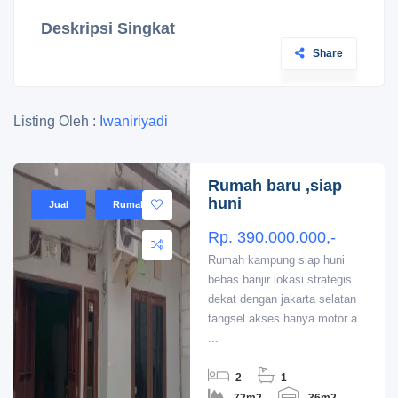
Deskripsi Singkat
Share
Listing Oleh :
Iwaniriyadi
Rumah baru ,siap
huni
Jual
Rumah
Rp. 390.000.000,-
Rumah kampung siap huni
bebas banjir lokasi strategis
dekat dengan jakarta selatan
tangsel akses hanya motor a
...
2
1