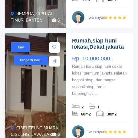
72m2
36m2
REMPOA, CIPUTAT
Iwaniriyadi
TIMUR, BANTEN
6
Rumah,siap huni
lokasi,Dekat jakarta
Jual
Rp. 10.000.000,-
Properti Baru
Rumah baru siap huni dekat
lokasi premium jakarta selatan
bogor&nbsp; dan tangsel
sudah&nbsp; rame
berpenghuni ...
2
1
60m2
30m2
CIBEUTEUNG MUARA,
Iwaniriyadi
CISEENG, JAWA BARAT
6