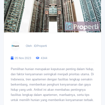
Oleh : IDProperti
05 Nov 2023
4344
Pemilihan hunian merupakan keputusan penting dalam hidup,
dan faktor kenyamanan seringkali menjadi prioritas utama. Di
Indonesia, tren apartemen dengan fasilitas lengkap semakin
berkembang, memberikan penghuni kenyamanan dan gaya
hidup yang unik. Artikel ini akan membahas pentingnya
fasilitas lengkap dalam apartemen, manfaatnya, serta tips
untuk memilih hunian yang memberikan kenyamanan terbaik.