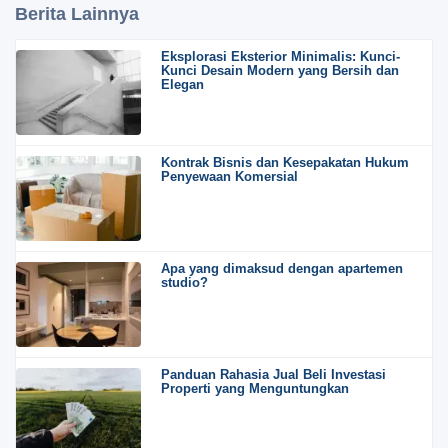
Berita Lainnya
Eksplorasi Eksterior Minimalis: Kunci-
Kunci Desain Modern yang Bersih dan
Elegan
Kontrak Bisnis dan Kesepakatan Hukum
Penyewaan Komersial
Apa yang dimaksud dengan apartemen
studio?
Panduan Rahasia Jual Beli Investasi
Properti yang Menguntungkan