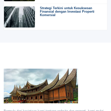
Strategi Terkini untuk Kesuksesan
Finansial dengan Investasi Properti
Komersial
Bermula dari kecintaan kami tentang website dan properti, kami mulai