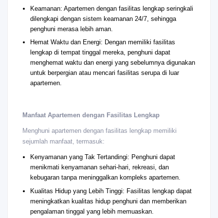
Keamanan: Apartemen dengan fasilitas lengkap seringkali
dilengkapi dengan sistem keamanan 24/7, sehingga
penghuni merasa lebih aman.
Hemat Waktu dan Energi: Dengan memiliki fasilitas
lengkap di tempat tinggal mereka, penghuni dapat
menghemat waktu dan energi yang sebelumnya digunakan
untuk berpergian atau mencari fasilitas serupa di luar
apartemen.
Manfaat Apartemen dengan Fasilitas Lengkap
Menghuni apartemen dengan fasilitas lengkap memiliki
sejumlah manfaat, termasuk:
Kenyamanan yang Tak Tertandingi: Penghuni dapat
menikmati kenyamanan sehari-hari, rekreasi, dan
kebugaran tanpa meninggalkan kompleks apartemen.
Kualitas Hidup yang Lebih Tinggi: Fasilitas lengkap dapat
meningkatkan kualitas hidup penghuni dan memberikan
pengalaman tinggal yang lebih memuaskan.