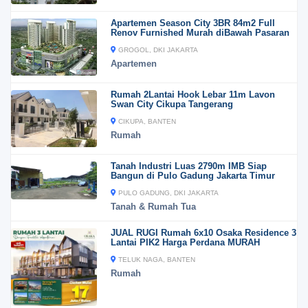
Apartemen Season City 3BR 84m2 Full
Renov Furnished Murah diBawah Pasaran
GROGOL, DKI JAKARTA
Apartemen
Rumah 2Lantai Hook Lebar 11m Lavon
Swan City Cikupa Tangerang
CIKUPA, BANTEN
Rumah
Tanah Industri Luas 2790m IMB Siap
Bangun di Pulo Gadung Jakarta Timur
PULO GADUNG, DKI JAKARTA
Tanah & Rumah Tua
JUAL RUGI Rumah 6x10 Osaka Residence 3
Lantai PIK2 Harga Perdana MURAH
TELUK NAGA, BANTEN
Rumah