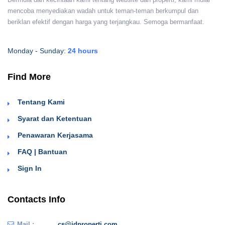
mencoba menyediakan wadah untuk teman-teman berkumpul dan
beriklan efektif dengan harga yang terjangkau. Semoga bermanfaat.
Monday - Sunday:
24 hours
Find More
Tentang Kami
Syarat dan Ketentuan
Penawaran Kerjasama
FAQ | Bantuan
Sign In
Contacts Info
Mail :
cs@idproperti.com