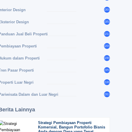
Interior Design
(30)
Eksterior Design
(35)
Panduan Jual Beli Properti
(21)
Pembiayaan Properti
(20)
Hukum dalam Properti
(28)
Tren Pasar Properti
(35)
Properti Luar Negri
(19)
Pariwisata Dalam dan Luar Negri
(31)
Berita Lainnya
Strategi Pembiayaan Properti
Komersial, Bangun Portofolio Bisnis
Anda dengan Dana yang Tepat