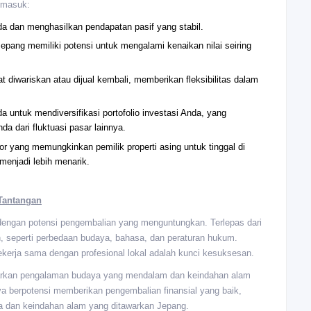
ermasuk:
a dan menghasilkan pendapatan pasif yang stabil.
 Jepang memiliki potensi untuk mengalami kenaikan nilai seiring
t diwariskan atau dijual kembali, memberikan fleksibilitas dalam
da untuk mendiversifikasi portofolio investasi Anda, yang
a dari fluktuasi pasar lainnya.
r yang memungkinkan pemilik properti asing untuk tinggal di
 menjadi lebih menarik.
 Tantangan
 dengan potensi pengembalian yang menguntungkan. Terlepas dari
 seperti perbedaan budaya, bahasa, dan peraturan hukum.
kerja sama dengan profesional lokal adalah kunci kesuksesan.
warkan pengalaman budaya yang mendalam dan keindahan alam
anya berpotensi memberikan pengembalian finansial yang baik,
a dan keindahan alam yang ditawarkan Jepang.