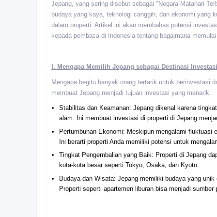
Jepang, yang sering disebut sebagai "Negara Matahari Terbi
budaya yang kaya, teknologi canggih, dan ekonomi yang k
dalam properti. Artikel ini akan membahas potensi invest
kepada pembaca di Indonesia tentang bagaimana memulai i
I. Mengapa Memilih Jepang sebagai Destinasi Investasi
Mengapa begitu banyak orang tertarik untuk berinvestasi 
membuat Jepang menjadi tujuan investasi yang menarik:
Stabilitas dan Keamanan: Jepang dikenal karena tingka
alam. Ini membuat investasi di properti di Jepang menja
Pertumbuhan Ekonomi: Meskipun mengalami fluktuasi e
Ini berarti properti Anda memiliki potensi untuk mengalam
Tingkat Pengembalian yang Baik: Properti di Jepang da
kota-kota besar seperti Tokyo, Osaka, dan Kyoto.
Budaya dan Wisata: Jepang memiliki budaya yang unik d
Properti seperti apartemen liburan bisa menjadi sumber 