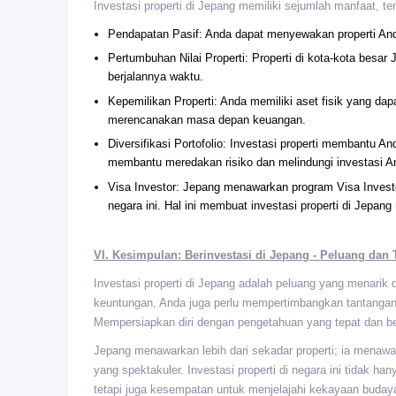
Investasi properti di Jepang memiliki sejumlah manfaat, t
Pendapatan Pasif: Anda dapat menyewakan properti And
Pertumbuhan Nilai Properti: Properti di kota-kota besar
berjalannya waktu.
Kepemilikan Properti: Anda memiliki aset fisik yang dapa
merencanakan masa depan keuangan.
Diversifikasi Portofolio: Investasi properti membantu An
membantu meredakan risiko dan melindungi investasi And
Visa Investor: Jepang menawarkan program Visa Investo
negara ini. Hal ini membuat investasi properti di Jepang
VI. Kesimpulan: Berinvestasi di Jepang - Peluang dan
Investasi properti di Jepang adalah peluang yang menarik
keuntungan, Anda juga perlu mempertimbangkan tantangan,
Mempersiapkan diri dengan pengetahuan yang tepat dan be
Jepang menawarkan lebih dari sekadar properti; ia mena
yang spektakuler. Investasi properti di negara ini tidak h
tetapi juga kesempatan untuk menjelajahi kekayaan buday