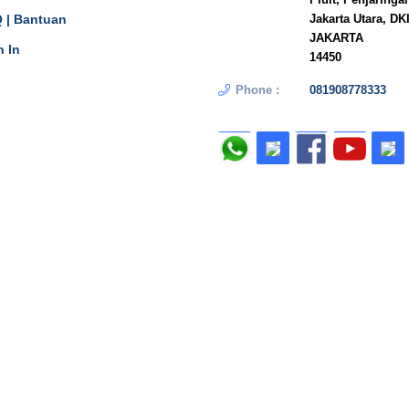
 | Bantuan
Jakarta Utara, DK
JAKARTA
n In
14450
Phone :
081908778333