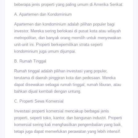
beberapa jenis properti yang paling umum di Amerika Serikat:
A. Apartemen dan Kondominium
Apartemen dan kondominium adalah pilihan populer bagi
investor. Mereka sering berlokasi di pusat kota atau wilayah
metropolitan, dan banyak orang memilih untuk menyewakan
unit-unit ini. Properti berkepemilikan strata seperti
kondominium juga umum dijumpai.
B. Rumah Tinggal
Rumah tinggal adalah pilihan investasi yang populer,
terutama di daerah pinggiran kota dan pedesaan. Mereka
dapat disewakan sebagai rumah tinggal, rumah liburan, atau
bahkan dijual kembali dengan untung.
C. Properti Sewa Komersial
Investasi properti komersial mencakup berbagai jenis
properti, seperti toko, kantor, dan bangunan industri. Properti
komersial sering kali menghasilkan pengembalian yang baik,
tetapi juga dapat memerlukan perawatan yang lebih intensif.