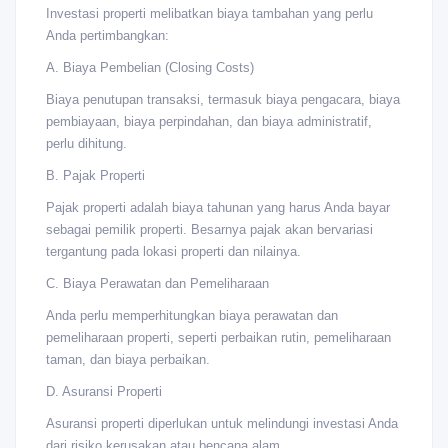
Investasi properti melibatkan biaya tambahan yang perlu
Anda pertimbangkan:
A. Biaya Pembelian (Closing Costs)
Biaya penutupan transaksi, termasuk biaya pengacara, biaya
pembiayaan, biaya perpindahan, dan biaya administratif,
perlu dihitung.
B. Pajak Properti
Pajak properti adalah biaya tahunan yang harus Anda bayar
sebagai pemilik properti. Besarnya pajak akan bervariasi
tergantung pada lokasi properti dan nilainya.
C. Biaya Perawatan dan Pemeliharaan
Anda perlu memperhitungkan biaya perawatan dan
pemeliharaan properti, seperti perbaikan rutin, pemeliharaan
taman, dan biaya perbaikan.
D. Asuransi Properti
Asuransi properti diperlukan untuk melindungi investasi Anda
dari risiko kerusakan atau bencana alam.