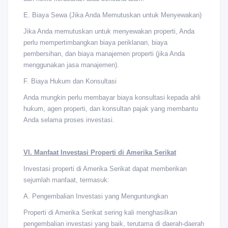
E. Biaya Sewa (Jika Anda Memutuskan untuk Menyewakan)
Jika Anda memutuskan untuk menyewakan properti, Anda
perlu mempertimbangkan biaya periklanan, biaya
pembersihan, dan biaya manajemen properti (jika Anda
menggunakan jasa manajemen).
F. Biaya Hukum dan Konsultasi
Anda mungkin perlu membayar biaya konsultasi kepada ahli
hukum, agen properti, dan konsultan pajak yang membantu
Anda selama proses investasi.
VI. Manfaat Investasi Properti di Amerika Serikat
Investasi properti di Amerika Serikat dapat memberikan
sejumlah manfaat, termasuk:
A. Pengembalian Investasi yang Menguntungkan
Properti di Amerika Serikat sering kali menghasilkan
pengembalian investasi yang baik, terutama di daerah-daerah