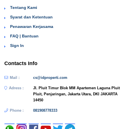
Tentang Kami
Syarat dan Ketentuan
Penawaran Kerjasama
FAQ | Bantuan
Sign In
Contacts Info
Mail :
cs@idproperti.com
Adress :
Jl. Pluit Timur Blok MM Apartemen Laguna Pluit
Pluit, Penjaringan, Jakarta Utara, DKI JAKARTA
14450
Phone :
081908778333