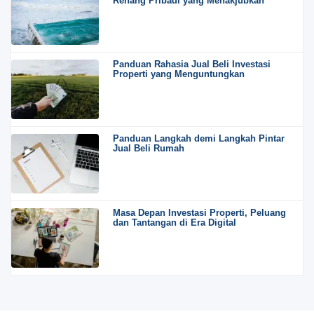
Renang Pribadi yang Menakjubkan
Panduan Rahasia Jual Beli Investasi
Properti yang Menguntungkan
Panduan Langkah demi Langkah Pintar
Jual Beli Rumah
Masa Depan Investasi Properti, Peluang
dan Tantangan di Era Digital