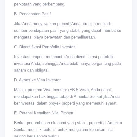
perkotaan yang berkembang.
B. Pendapatan Pasif
Jika Anda menyewakan properti Anda, itu bisa menjadi
sumber pendapatan pasif yang stabil, yang dapat membantu
mengatasi biaya perawatan dan pemeliharaan.
C. Diversifikasi Portofolio Investasi
Investasi properti membantu Anda diversifikasi portofolio
investasi Anda, sehingga Anda tidak hanya bergantung pada
saham dan obligasi.
D. Akses ke Visa Investor
Melalui program Visa Investor (EB-5 Visa), Anda dapat
mendapatkan hak tinggal tetap di Amerika Serikat jika Anda
berinvestasi dalam proyek properti yang memenuhi syarat.
E. Potensi Kenaikan Nilai Properti
Berkat pertumbuhan ekonomi yang stabil, properti di Amerika
Serikat memiliki potensi untuk mengalami kenaikan nilai
seiring berjalannya waktu.