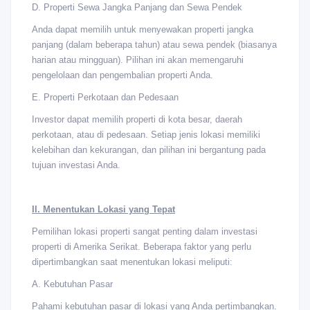
D. Properti Sewa Jangka Panjang dan Sewa Pendek
Anda dapat memilih untuk menyewakan properti jangka
panjang (dalam beberapa tahun) atau sewa pendek (biasanya
harian atau mingguan). Pilihan ini akan memengaruhi
pengelolaan dan pengembalian properti Anda.
E. Properti Perkotaan dan Pedesaan
Investor dapat memilih properti di kota besar, daerah
perkotaan, atau di pedesaan. Setiap jenis lokasi memiliki
kelebihan dan kekurangan, dan pilihan ini bergantung pada
tujuan investasi Anda.
II. Menentukan Lokasi yang Tepat
Pemilihan lokasi properti sangat penting dalam investasi
properti di Amerika Serikat. Beberapa faktor yang perlu
dipertimbangkan saat menentukan lokasi meliputi:
A. Kebutuhan Pasar
Pahami kebutuhan pasar di lokasi yang Anda pertimbangkan.