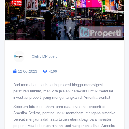
Oleh : IDProperti
12 Oct 2023
4190
Dari memahami jenis-jenis properti hingga menavigasi
peraturan hukum, mari kita jelajahi cara-cara untuk memulai
investasi properti yang menguntungkan di Amerika Serikat.
Sebelum kita memahami cara-cara investasi properti di
Amerika Serikat, penting untuk memahami mengapa Amerika
Serikat menjadi salah satu tujuan utama bagi para investor
properti. Ada beberapa alasan kuat yang menjadikan Amerika