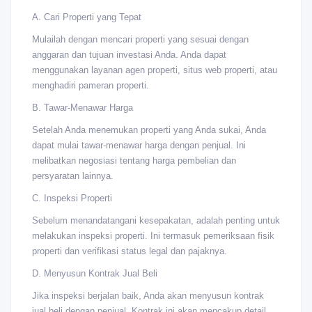
A. Cari Properti yang Tepat
Mulailah dengan mencari properti yang sesuai dengan
anggaran dan tujuan investasi Anda. Anda dapat
menggunakan layanan agen properti, situs web properti, atau
menghadiri pameran properti.
B. Tawar-Menawar Harga
Setelah Anda menemukan properti yang Anda sukai, Anda
dapat mulai tawar-menawar harga dengan penjual. Ini
melibatkan negosiasi tentang harga pembelian dan
persyaratan lainnya.
C. Inspeksi Properti
Sebelum menandatangani kesepakatan, adalah penting untuk
melakukan inspeksi properti. Ini termasuk pemeriksaan fisik
properti dan verifikasi status legal dan pajaknya.
D. Menyusun Kontrak Jual Beli
Jika inspeksi berjalan baik, Anda akan menyusun kontrak
jual beli dengan penjual. Kontrak ini akan mencakup detail