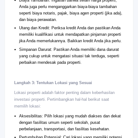
Biaya Tambahan: Ingatlah bahwa selain harga properti,
Anda juga perlu menganggarkan biaya-biaya tambahan
seperti biaya notaris, pajak, biaya agen properti (jika ada),
dan biaya perawatan.
Utang dan Kredit: Periksa kredit Anda dan pastikan Anda
memiliki kualifikasi untuk mendapatkan pinjaman properti
jika Anda memerlukannya. Baikkan kredit Anda jika perlu.
Simpanan Darurat: Pastikan Anda memiliki dana darurat
yang cukup untuk mengatasi situasi tak terduga, seperti
perbaikan mendesak pada properti.
Langkah 3: Tentukan Lokasi yang Sesuai
Lokasi properti adalah faktor penting dalam keberhasilan
investasi properti. Pertimbangkan hal-hal berikut saat
memilih lokasi:
Aksesibilitas: Pilih lokasi yang mudah diakses dan dekat
dengan fasilitas umum seperti sekolah, pusat
perbelanjaan, transportasi, dan fasilitas kesehatan.
Pertumbuhan Potensial: Cari lokasi yang memiliki potensi