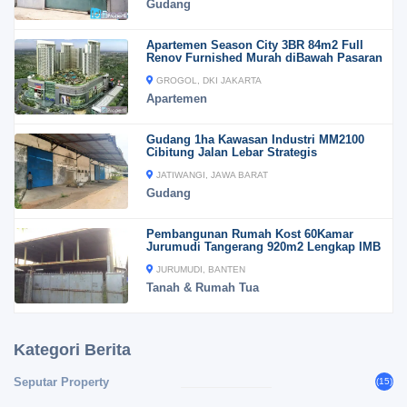
Gudang
Apartemen Season City 3BR 84m2 Full
Renov Furnished Murah diBawah Pasaran
GROGOL, DKI JAKARTA
Apartemen
Gudang 1ha Kawasan Industri MM2100
Cibitung Jalan Lebar Strategis
JATIWANGI, JAWA BARAT
Gudang
Pembangunan Rumah Kost 60Kamar
Jurumudi Tangerang 920m2 Lengkap IMB
JURUMUDI, BANTEN
Tanah & Rumah Tua
Kategori Berita
Seputar Property
(15)