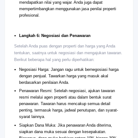
mendapatkan nilai yang wajar. Anda juga dapat
mempertimbangkan menggunakan jasa penilai properti
profesional.
Langkah 6: Negosiasi dan Penawaran
Setelah Anda puas dengan properti dan harga yang Anda
tentukan, saatnya untuk negosiasi dan mengajukan tawaran.
Berikut beberapa hal yang perlu diperhatikan:
Negosiasi Harga: Jangan ragu untuk bernegosiasi harga
dengan penjual. Tawarkan harga yang masuk akal
berdasarkan penilaian Anda.
Penawaran Resmi: Setelah negosiasi, ajukan tawaran
resmi melalui agen properti atau dalam bentuk surat
penawaran. Tawaran harus mencakup semua detail
penting, termasuk harga, jadwal penutupan, dan syarat-
syarat lainnya.
Siapkan Dana Muka: Jika penawaran Anda diterima,
siapkan dana muka sesuai dengan kesepakatan.