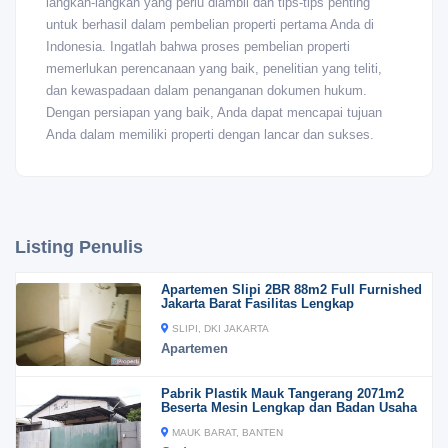
langkah-langkah yang perlu diambil dan tips-tips penting
untuk berhasil dalam pembelian properti pertama Anda di
Indonesia. Ingatlah bahwa proses pembelian properti
memerlukan perencanaan yang baik, penelitian yang teliti,
dan kewaspadaan dalam penanganan dokumen hukum.
Dengan persiapan yang baik, Anda dapat mencapai tujuan
Anda dalam memiliki properti dengan lancar dan sukses.
Listing Penulis
Apartemen Slipi 2BR 88m2 Full Furnished
Jakarta Barat Fasilitas Lengkap
SLIPI, DKI JAKARTA
Apartemen
Pabrik Plastik Mauk Tangerang 2071m2
Beserta Mesin Lengkap dan Badan Usaha
MAUK BARAT, BANTEN