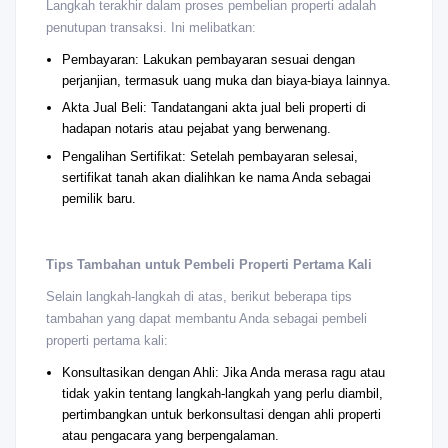
Langkah terakhir dalam proses pembelian properti adalah
penutupan transaksi. Ini melibatkan:
Pembayaran: Lakukan pembayaran sesuai dengan
perjanjian, termasuk uang muka dan biaya-biaya lainnya.
Akta Jual Beli: Tandatangani akta jual beli properti di
hadapan notaris atau pejabat yang berwenang.
Pengalihan Sertifikat: Setelah pembayaran selesai,
sertifikat tanah akan dialihkan ke nama Anda sebagai
pemilik baru.
Tips Tambahan untuk Pembeli Properti Pertama Kali
Selain langkah-langkah di atas, berikut beberapa tips
tambahan yang dapat membantu Anda sebagai pembeli
properti pertama kali:
Konsultasikan dengan Ahli: Jika Anda merasa ragu atau
tidak yakin tentang langkah-langkah yang perlu diambil,
pertimbangkan untuk berkonsultasi dengan ahli properti
atau pengacara yang berpengalaman.