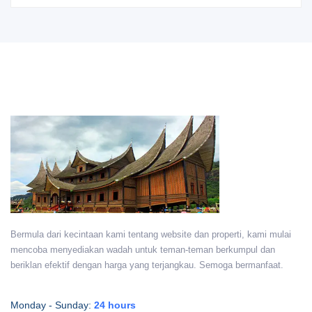
Bermula dari kecintaan kami tentang website dan properti, kami mulai
mencoba menyediakan wadah untuk teman-teman berkumpul dan
beriklan efektif dengan harga yang terjangkau. Semoga bermanfaat.
Monday - Sunday:
24 hours